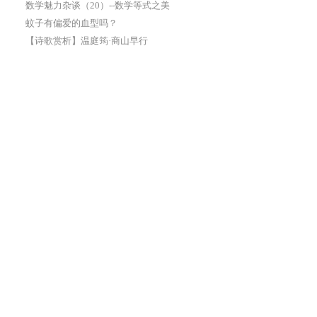
数学魅力杂谈（20）--数学等式之美
蚊子有偏爱的血型吗？
【诗歌赏析】温庭筠·商山早行