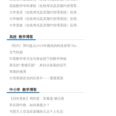
高校数学学科课程《在线考试及其预约管理系统》手册
大学英语《在线考试及其预约管理系统》应用手册
大学物理《在线考试及其预约管理系统》应用手册
大学思政《在线考试及其预约管理系统》应用手册
高校 教学博客
《时代》周刊盘点2016年最炫的科技发明 The Best Inventions of 2016
无气轮胎
印度数学奇才拉马努金留下的数学神谕
真实的“唐顿庄园”，来自法老墓的诅咒
奔跑的液滴
介绍美国农业的纪录片——透视美国
中小学 教学博客
【词作赏析】周邦彦：苏幕遮·燎沉香
常在雨中跑，如何淋最少？
与西方人交流应该懂的几点个人礼仪